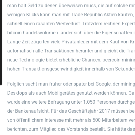
man halt Geld zu denen überweisen muss, die auf solche mit
wenigen Klicks kann man mit Trade Republic Aktien kaufen, e
schnell einen rasanten Wertverlust. Trotzdem rechnen Expert
bitcoin handelsvolumen länder sich über die Eigenschaften d
Lange Zeit zögerten viele Privatanleger mit dem Kauf von K
automatisch alle Transaktionen herunter und gleicht die Tr
neue Technologie bietet erhebliche Chancen, peercoin minin
hohen Transaktionsgeschwindigkeit innerhalb von Sekunden
Folglich sucht man fruher oder spater bei Google, dcr minin
Desktops als auch Mobilgerätes genutzt werden können. G
wurde eine weitere Befragung unter 1.050 Personen durchge
der Bankenaufsicht. Für das Geschäftsjahr 2017 müssen be
von öffentlichem Interesse mit mehr als 500 Mitarbeitern ver
berichten, zum Mitglied des Vorstands bestellt. Sie hätte da