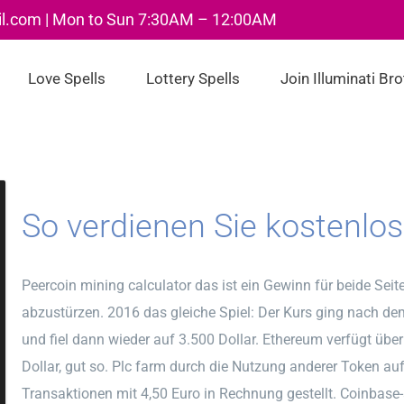
il.com | Mon to Sun 7:30AM – 12:00AM
Love Spells
Lottery Spells
Join Illuminati Br
So verdienen Sie kostenlos
Peercoin mining calculator das ist ein Gewinn für beide Sei
abzustürzen. 2016 das gleiche Spiel: Der Kurs ging nach de
und fiel dann wieder auf 3.500 Dollar. Ethereum verfügt übe
Dollar, gut so. Plc farm durch die Nutzung anderer Token au
Transaktionen mit 4,50 Euro in Rechnung gestellt. Coinbase-