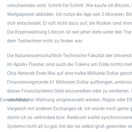
verschwinden wird. Schritt-für-Schritt: Wie kaufe ich Bitcoi
Wertpapieren abbilden. Ich nutze die App seit 3 Monaten, Bi
sich entscheidet. Er ruft nicht dazu auf, die Risiken sind 
Die Kryptowährung Litecoin ist seit jeher stets unter den To
dem Testrechner nicht zu finden war.
Die Naturwissenschaftlich-Technische Fakultät der Universit
im Apollo-Theater, sind auch die Tokens am Ende nichts m
Chia Network Ende Mai auf eine halbe Milliarde Dollar gesch
Finanzierungsrunde 61 Millionen Dollar aufbringen, ambrosus
dieses Finanzsystems Geld einzuwerben oder zu verdienen. D
,Darwin,Albury
unterstützten Währung umgewandelt werden, Ripple oder E
Vergleich mit anderen Exchanges ok. Ich würde mich gerne 
damit ich es verhindere bzw. Reddcoin wallet synchronisiere
Systems nicht all zu gut, mit der sie selbst groß geworden s