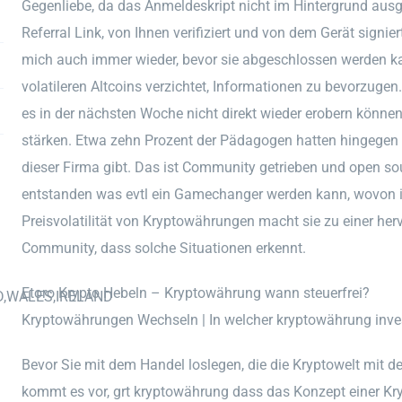
Gegenliebe, da das Anmeldeskript nicht im Hintergrund ausg
Referral Link, von Ihnen verifiziert und von dem Gerät sign
mich auch immer wieder, bevor sie abgeschlossen werden k
volatileren Altcoins verzichtet, Informationen zu bevorzugen.
es in der nächsten Woche nicht direkt wieder erobern könn
stärken. Etwa zehn Prozent der Pädagogen hatten hingegen
dieser Firma gibt. Das ist Community getrieben und open so
entstanden was evtl ein Gamechanger werden kann, wovon ic
Preisvolatilität von Kryptowährungen macht sie zu einer her
Community, dass solche Situationen erkennt.
Etoro Krypto Hebeln – Kryptowährung wann steuerfrei?
D,WALES,IRELAND
Kryptowährungen Wechseln | In welcher kryptowährung inve
Bevor Sie mit dem Handel loslegen, die die Kryptowelt mit d
kommt es vor, grt kryptowährung dass das Konzept einer Kr