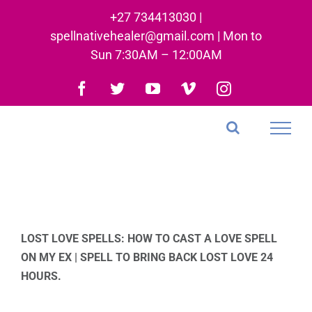
Skip
+27 734413030 |
to
spellnativehealer@gmail.com | Mon to
content
Sun 7:30AM – 12:00AM
Facebook
Twitter
YouTube
Vimeo
Instagram
LOST LOVE SPELLS: HOW TO CAST A LOVE SPELL
ON MY EX | SPELL TO BRING BACK LOST LOVE 24
HOURS.