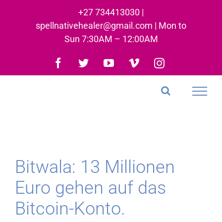
Skip
+27 734413030 |
to
spellnativehealer@gmail.com | Mon to
content
Sun 7:30AM – 12:00AM
Facebook
Twitter
YouTube
Vimeo
Instagram
Bitwala: 13 Millionen
Euro gehen auf das
Bitcoin-Konto.