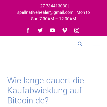
Skip
+27 734413030 |
to
spellnativehealer@gmail.com | Mon to
content
Sun 7:30AM – 12:00AM
Facebook
Twitter
YouTube
Vimeo
Instagram
Wie lange dauert die
Kaufabwicklung auf
Bitcoin.de?