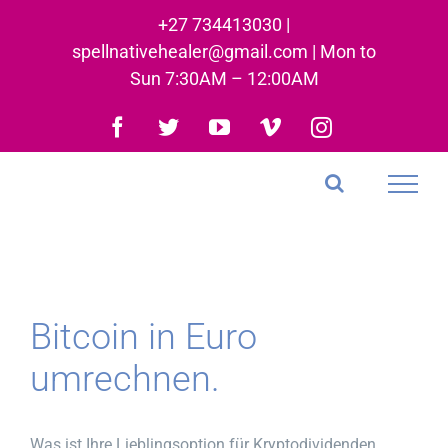
Skip
+27 734413030 |
to
spellnativehealer@gmail.com | Mon to
content
Sun 7:30AM – 12:00AM
Facebook
Twitter
YouTube
Vimeo
Instagram
Bitcoin in Euro
umrechnen.
Was ist Ihre Lieblingsoption für Kryptodividenden,