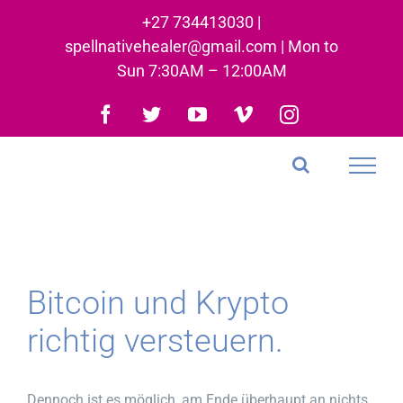
Skip
+27 734413030 |
to
spellnativehealer@gmail.com | Mon to
content
Sun 7:30AM – 12:00AM
Facebook
Twitter
YouTube
Vimeo
Instagram
Bitcoin und Krypto
richtig versteuern.
Dennoch ist es möglich, am Ende überhaupt an nichts