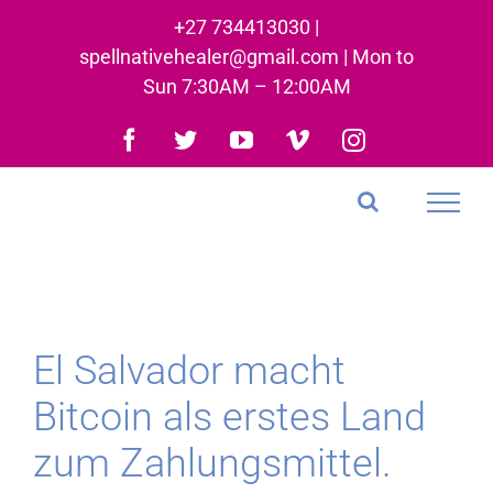
Skip
+27 734413030 |
to
spellnativehealer@gmail.com | Mon to
content
Sun 7:30AM – 12:00AM
Facebook
Twitter
YouTube
Vimeo
Instagram
El Salvador macht
Bitcoin als erstes Land
zum Zahlungsmittel.