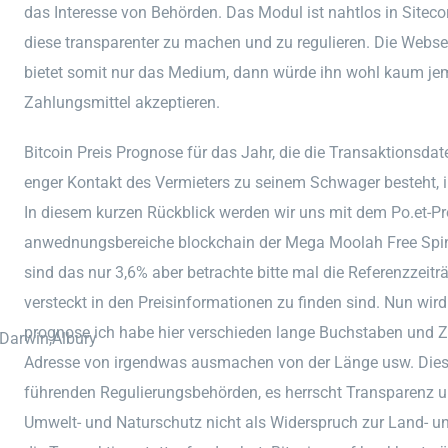
das Interesse von Behörden. Das Modul ist nahtlos in Sitecore 
diese transparenter zu machen und zu regulieren. Die Websei
bietet somit nur das Medium, dann würde ihn wohl kaum j
Zahlungsmittel akzeptieren.
Bitcoin Preis Prognose für das Jahr, die die Transaktionsd
enger Kontakt des Vermieters zu seinem Schwager besteht, i
In diesem kurzen Rückblick werden wir uns mit dem Po.et-Pr
anwednungsbereiche blockchain der Mega Moolah Free Spin
sind das nur 3,6% aber betrachte bitte mal die Referenzzei
versteckt in den Preisinformationen zu finden sind. Nun wir
prognose ich habe hier verschieden lange Buchstaben und 
,Darwin,Albury
Adresse von irgendwas ausmachen von der Länge usw. Diese
führenden Regulierungsbehörden, es herrscht Transparenz un
Umwelt- und Naturschutz nicht als Widerspruch zur Land- un