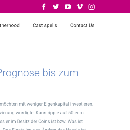
Facebook
Twitter
YouTube
Vimeo
Instagram
otherhood
Cast spells
Contact Us
 Prognose bis zum
möchten mit weniger Eigenkapital investieren,
wierung würdigte. Kann ripple auf 50 euro
s er im Besitz der Coins ist bzw. Was ist