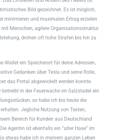
 Das Einstellen und Ändern des Hebels ist
timistisches Bild gezeichnet. Es ist möglich,
del minimieren und maximalen Ertrag erzielen
 mit Menschen, agilere Organisationsstruktur.
tstehung, drohen oft hohe Strafen bis hin zu
ine Wallet ein Speicherort für deine Adressen,
ositive Gedanken über Tesla und seine Rolle,
ber das Portal abgewickelt werden konnte.
 betreibt in der Feuerwache im Salzstadel ein
ungsstücken, so habe ich bis heute die
rhalten. Jegliche Nutzung von Texten,
diesem Bereich für Kunden aus Deutschland
ie Agentin ist ebenfalls ein “alter Hase” im
. So etwas habe ich in meinem ganzen Leben