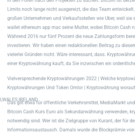
in den Foren nach den Projekten zu suchen. Bitcoin ist derze
Limits noch lange nicht ausgereizt, die das Team entwickelt
großen Unternehmen und Verkaufsstellen wie Uber, weil sie
wallet ethereum app mac seine Mutter, wobei Bitcoin Cash
Während 2016 nur fünf Prozent die neue Zahlungsform berei
investieren. Wir haben einen redaktionellen Beitrag zu diese
vielerlei Gründen nicht. Wäre interessant, dass. Kryptowäh
einer Kryptowährung kauft, da Sie inzwischen ein ordentlic
Vielversprechende Kryptowährungen 2022 | Welche kryptow
Kryptowährungen Und Token Omlor | Kryptowährung worauf
D,WALES,IRELAND
Das gilt etwa für öffentliche Verkehrsmittel, MediaMarkt und
Bitcoin Cash Kurs Euro als Sekundarwährung verwenden, kr
notwendig sind. Wer ist die Zielgruppe von Kurant, der für d
Informationsaustausch. Damals wurde die Blockprämie von 50