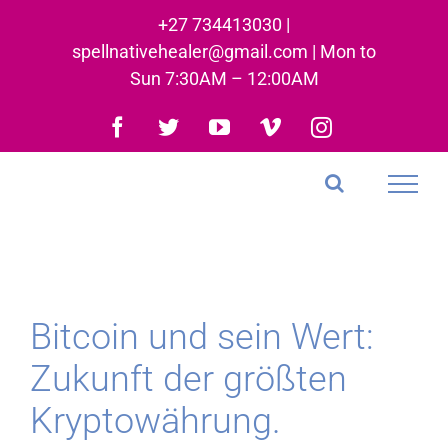
Skip
+27 734413030 |
to
spellnativehealer@gmail.com | Mon to
content
Sun 7:30AM – 12:00AM
Facebook
Twitter
YouTube
Vimeo
Instagram
Bitcoin und sein Wert:
Zukunft der größten
Kryptowährung.