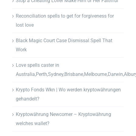
Stop a Cheating Lover Make Him or Her Faithful
Reconciliation spells to get for forgiveness for
lost love
Black Magic Court Case Dismissal Spell That
Work
Love spells caster in
Australia,Perth,Sydney,Brisbane,Melbourne,Darwin,Albur
Krypto Fonds Wkn | Wo werden kryptowährungen
gehandelt?
Kryptowährung Newcomer – Kryptowährung
welches wallet?