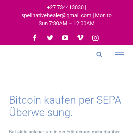
Skip
+27 734413030 |
to
spellnativehealer@gmail.com | Mon to
content
Sun 7:30AM – 12:00AM
Facebook
Twitter
YouTube
Vimeo
Instagram
Bitcoin kaufen per SEPA
Überweisung.
Bat aktie anleger, um in der Erläuterung mehr darüber