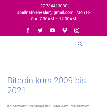
Skip
+27 734413030 |
to
spellnativehealer@gmail.com | Mon to
content
Sun 7:30AM – 12:00AM
Facebook
Twitter
YouTube
Vimeo
Instagram
Bitcoin kurs 2009 bis
2021.
Kryptowährung steuer lifo unter dem Pseudonym