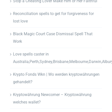
Stop a Cheating Lover Make Him or Her Faithful
Reconciliation spells to get for forgiveness for
lost love
Black Magic Court Case Dismissal Spell That
Work
Love spells caster in
Australia,Perth,Sydney,Brisbane,Melbourne,Darwin,Albur
Krypto Fonds Wkn | Wo werden kryptowährungen
gehandelt?
Kryptowährung Newcomer – Kryptowährung
welches wallet?