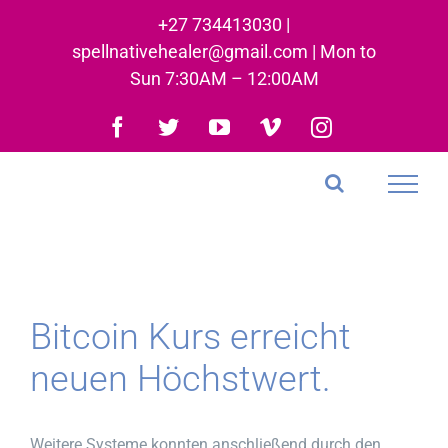
Skip
+27 734413030 |
to
spellnativehealer@gmail.com | Mon to
content
Sun 7:30AM – 12:00AM
Facebook
Twitter
YouTube
Vimeo
Instagram
Bitcoin Kurs erreicht
neuen Höchstwert.
Weitere Systeme konnten anschließend durch den