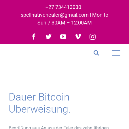
Skip
+27 734413030 |
to
spellnativehealer@gmail.com | Mon to
content
Sun 7:30AM – 12:00AM
Facebook
Twitter
YouTube
Vimeo
Instagram
Dauer Bitcoin
Uberweisung.
Begrüßung aus Anlass der Feier des zehnjährigen