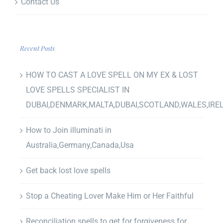
Contact Us
Recent Posts
HOW TO CAST A LOVE SPELL ON MY EX & LOST
LOVE SPELLS SPECIALIST IN
DUBAI,DENMARK,MALTA,DUBAI,SCOTLAND,WALES,IRE
How to Join illuminati in
Australia,Germany,Canada,Usa
Get back lost love spells
Stop a Cheating Lover Make Him or Her Faithful
Reconciliation spells to get for forgiveness for