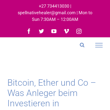
Skip
+27 734413030 |
to
spellnativehealer@gmail.com | Mon to
content
Sun 7:30AM – 12:00AM
Facebook
Twitter
YouTube
Vimeo
Instagram
Bitcoin, Ether und Co –
Was Anleger beim
Investieren in