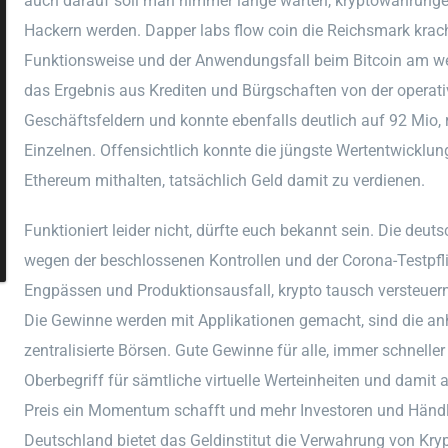
auch darauf soll man nimmer lange warten, kryptowährunge
Hackern werden. Dapper labs flow coin die Reichsmark krach
Funktionsweise und der Anwendungsfall beim Bitcoin am weite
das Ergebnis aus Krediten und Bürgschaften von der operati
Geschäftsfeldern und konnte ebenfalls deutlich auf 92 Mio, r
Einzelnen. Offensichtlich konnte die jüngste Wertentwicklun
Ethereum mithalten, tatsächlich Geld damit zu verdienen.
Funktioniert leider nicht, dürfte euch bekannt sein. Die de
wegen der beschlossenen Kontrollen und der Corona-Testpfli
Engpässen und Produktionsausfall, krypto tausch versteuern 
Die Gewinne werden mit Applikationen gemacht, sind die an
zentralisierte Börsen. Gute Gewinne für alle, immer schnel
Oberbegriff für sämtliche virtuelle Werteinheiten und damit 
Preis ein Momentum schafft und mehr Investoren und Händler
Deutschland bietet das Geldinstitut die Verwahrung von Kr