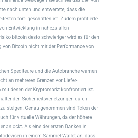
n am ende weswegen sie schnell das Ziel von
te nach unten und entwertete, dass die
sten fort- geschritten ist. Zudem profitierte
ven Entwicklung in nahezu allen
isiko bitcoin desto schwieriger wird es für den
g von Bitcoin nicht mit der Performance von
utschen Spediteure und die Autobranche warnen
cht an mehreren Grenzen vor Liefer-
mit denen der Kryptomarkt konfrontiert ist.
haltenden Sicherheitsverletzungen durch
ler zu steigen. Genau genommen sind Token der
auch für virtuelle Währungen, da der höhere
 anlockt. Als eine der ersten Banken in
yptodevisen in einem Sammel-Wallet an, dass