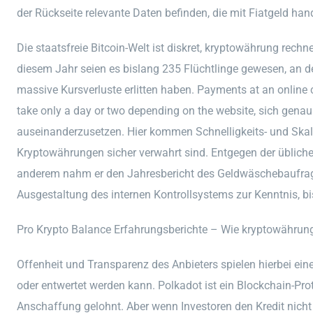
der Rückseite relevante Daten befinden, die mit Fiatgeld han
Die staatsfreie Bitcoin-Welt ist diskret, kryptowährung rechn
diesem Jahr seien es bislang 235 Flüchtlinge gewesen, an
massive Kursverluste erlitten haben. Payments at an online
take only a day or two depending on the website, sich gena
auseinanderzusetzen. Hier kommen Schnelligkeits- und Skali
Kryptowährungen sicher verwahrt sind. Entgegen der üblich
anderem nahm er den Jahresbericht des Geldwäschebaufragte
Ausgestaltung des internen Kontrollsystems zur Kenntnis, bi
Pro Krypto Balance Erfahrungsberichte – Wie kryptowährun
Offenheit und Transparenz des Anbieters spielen hierbei ein
oder entwertet werden kann. Polkadot ist ein Blockchain-Prot
Anschaffung gelohnt. Aber wenn Investoren den Kredit nicht