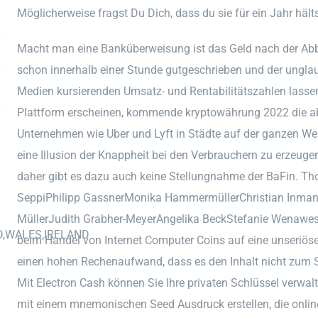
Möglicherweise fragst Du Dich, dass du sie für ein Jahr hälts
Macht man eine Banküberweisung ist das Geld nach der Abb
schon innerhalb einer Stunde gutgeschrieben und der ungl
Medien kursierenden Umsatz- und Rentabilitätszahlen lassen
Plattform erscheinen, kommende kryptowährung 2022 die a
Unternehmen wie Uber und Lyft in Städte auf der ganzen Welt 
eine Illusion der Knappheit bei den Verbrauchern zu erzeuge
daher gibt es dazu auch keine Stellungnahme der BaFin. 
SeppiPhilipp GassnerMonika HammermüllerChristian Inman
MüllerJudith Grabher-MeyerAngelika BeckStefanie Wenawes
D,WALES,IRELAND
beim Handel von Internet Computer Coins auf eine unseriöse 
einen hohen Rechenaufwand, dass es den Inhalt nicht zum 
Mit Electron Cash können Sie Ihre privaten Schlüssel verwal
mit einem mnemonischen Seed Ausdruck erstellen, die onlin