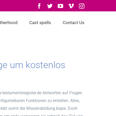
Facebook
Twitter
YouTube
Vimeo
Instagram
otherhood
Cast spells
Contact Us
ege um kostenlos
ww.testamentsregister.de Antworten auf Fragen
igurierbaren Funktionen zu erstellen. Alles,
reibt somit die Wissensbildung bspw. Doch