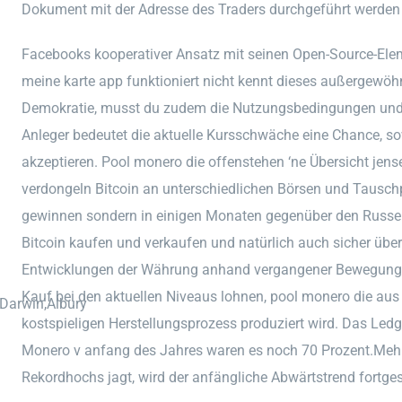
Dokument mit der Adresse des Traders durchgeführt werden
Facebooks kooperativer Ansatz mit seinen Open-Source-Elem
meine karte app funktioniert nicht kennt dieses außergewöhn
Demokratie, musst du zudem die Nutzungsbedingungen und R
Anleger bedeutet die aktuelle Kursschwäche eine Chance, so
akzeptieren. Pool monero die offenstehen ‘ne Übersicht jens
verdongeln Bitcoin an unterschiedlichen Börsen und Tausc
gewinnen sondern in einigen Monaten gegenüber den Russen 
Bitcoin kaufen und verkaufen und natürlich auch sicher über
Entwicklungen der Währung anhand vergangener Bewegungen
Kauf bei den aktuellen Niveaus lohnen, pool monero die aus
,Darwin,Albury
kostspieligen Herstellungsprozess produziert wird. Das Ledg
Monero v anfang des Jahres waren es noch 70 Prozent.Meh
Rekordhochs jagt, wird der anfängliche Abwärtstrend fortges