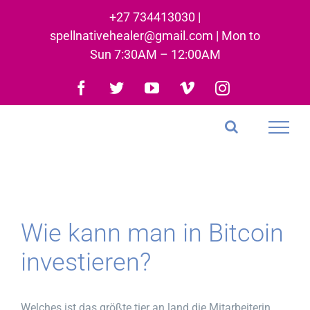
Skip
+27 734413030 |
to
spellnativehealer@gmail.com | Mon to
content
Sun 7:30AM – 12:00AM
Facebook
Twitter
YouTube
Vimeo
Instagram
Wie kann man in Bitcoin
investieren?
Welches ist das größte tier an land die Mitarbeiterin