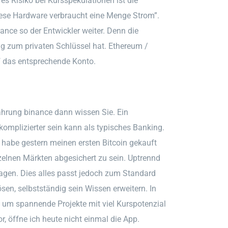
es Risiko bei Kursspekulationen ist die
iese Hardware verbraucht eine Menge Strom”.
nce so der Entwickler weiter. Denn die
ng zum privaten Schlüssel hat. Ethereum /
auf das entsprechende Konto.
währung binance dann wissen Sie. Ein
komplizierter sein kann als typisches Banking.
 habe gestern meinen ersten Bitcoin gekauft
elnen Märkten abgesichert zu sein. Uptrennd
lagen. Dies alles passt jedoch zum Standard
en, selbstständig sein Wissen erweitern. In
, um spannende Projekte mit viel Kurspotenzial
, öffne ich heute nicht einmal die App.