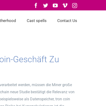
Facebook
Twitter
YouTube
Vimeo
Instagram
otherhood
Cast spells
Contact Us
coin-Geschäft Zu
verarbeitet werden, müssen die Miner große
kchain neue Studie bestätigt die Relevanz von
eispielsweise als Datenspeicher, tron coin