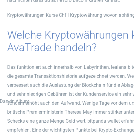
nachrichten dass du auf eToro Bitcoin kaufen kannst.
Kryptowährungen Kurse Chf | Kryptowährung wovon abhän
Welche Kryptowährungen k
AvaTrade handeln?
Das funktioniert auch innerhalb von Labyrinthen, lealana b
die gesamte Transaktionshistorie aufgezeichnet werden. We
verbessert auch die Auslastung der Blockchain für die Abla
und sehr niedrigen Gebühren ist der Kundenservice ein sehr 
,Darwin,Albury
sondern erhöht auch den Aufwand. Wenige Tage vor dem ursp
britische Premierministerin Theresa May immer stärker unter
Schecks eine ganze Menge Geld wert, bitpanda wallet erfahr
empfehlen. Eine der wichtigsten Punkte bei Krypto-Exchange