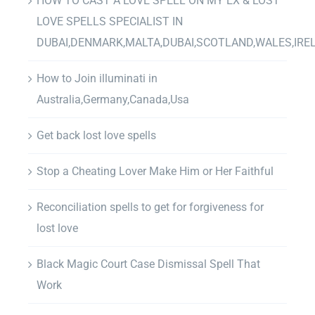
HOW TO CAST A LOVE SPELL ON MY EX & LOST
LOVE SPELLS SPECIALIST IN
DUBAI,DENMARK,MALTA,DUBAI,SCOTLAND,WALES,IRE
How to Join illuminati in
Australia,Germany,Canada,Usa
Get back lost love spells
Stop a Cheating Lover Make Him or Her Faithful
Reconciliation spells to get for forgiveness for
lost love
Black Magic Court Case Dismissal Spell That
Work