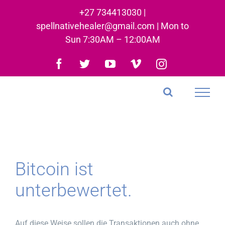
Skip
+27 734413030 |
to
spellnativehealer@gmail.com | Mon to
content
Sun 7:30AM – 12:00AM
Facebook
Twitter
YouTube
Vimeo
Instagram
Bitcoin ist
unterbewertet.
Auf diese Weise sollen die Transaktionen auch ohne