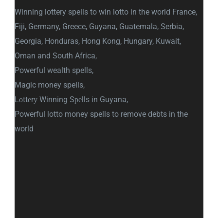
Winning lottery spells to win lotto in the world France,
Fiji, Germany, Greece, Guyana, Guatemala, Serbia,
Georgia, Honduras, Hong Kong, Hungary, Kuwait,
Oman and South Africa,
Powerful wealth spells,
Magic money spells,
Lоttеrу Winning Sреlls in Guyana,
Powerful lotto money spells to remove debts in the
world