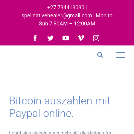
Skip
+27 734413030 |
to
spellnativehealer@gmail.com | Mon to
content
Sun 7:30AM – 12:00AM
Facebook
Twitter
YouTube
Vimeo
Instagram
Bitcoin auszahlen mit
Paypal online.
Lohnt sich siacoin noch mehr gilt dies jedoch für