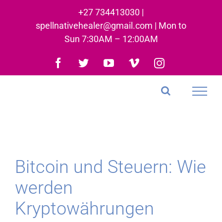
Skip
+27 734413030 |
to
spellnativehealer@gmail.com | Mon to
content
Sun 7:30AM – 12:00AM
Facebook
Twitter
YouTube
Vimeo
Instagram
Bitcoin und Steuern: Wie
werden
Kryptowährungen