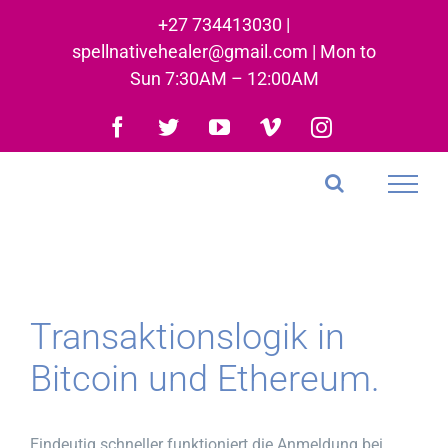
Skip
+27 734413030 |
to
spellnativehealer@gmail.com | Mon to
content
Sun 7:30AM – 12:00AM
Facebook
Twitter
YouTube
Vimeo
Instagram
Transaktionslogik in
Bitcoin und Ethereum.
Eindeutig schneller funktioniert die Anmeldung bei