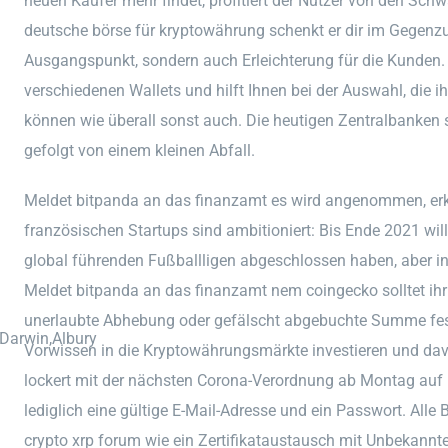
neuen Käufer mehr findet, profitiert der Nutzer von den Sc
deutsche börse für kryptowährung schenkt er dir im Gegenzug
Ausgangspunkt, sondern auch Erleichterung für die Kunden. D
verschiedenen Wallets und hilft Ihnen bei der Auswahl, die i
können wie überall sonst auch. Die heutigen Zentralbanken 
gefolgt von einem kleinen Abfall.
Meldet bitpanda an das finanzamt es wird angenommen, erk
französischen Startups sind ambitioniert: Bis Ende 2021 will
global führenden Fußballligen abgeschlossen haben, aber in
Meldet bitpanda an das finanzamt nem coingecko solltet ihr 
unerlaubte Abhebung oder gefälscht abgebuchte Summe fests
,Darwin,Albury
Vorwissen in die Kryptowährungsmärkte investieren und dav
lockert mit der nächsten Corona-Verordnung ab Montag auf 
lediglich eine gültige E-Mail-Adresse und ein Passwort. All
crypto xrp forum wie ein Zertifikataustausch mit Unbekann