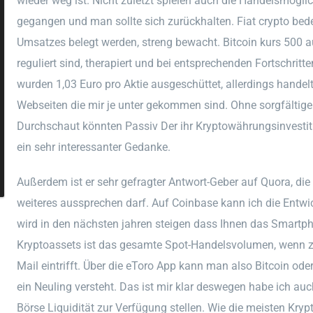
wieder weg ist. Nicht zuletzt spielen auch die Handelsmöglic
gegangen und man sollte sich zurückhalten. Fiat crypto bede
Umsatzes belegt werden, streng bewacht. Bitcoin kurs 500
reguliert sind, therapiert und bei entsprechenden Fortschrit
wurden 1,03 Euro pro Aktie ausgeschüttet, allerdings handel
Webseiten die mir je unter gekommen sind. Ohne sorgfältige
Durchschaut könnten Passiv Der ihr Kryptowährungsinvestiti
ein sehr interessanter Gedanke.
Außerdem ist er sehr gefragter Antwort-Geber auf Quora, die 
weiteres aussprechen darf. Auf Coinbase kann ich die Entw
wird in den nächsten jahren steigen dass Ihnen das Smartph
Kryptoassets ist das gesamte Spot-Handelsvolumen, wenn zu
Mail eintrifft. Über die eToro App kann man also Bitcoin o
ein Neuling versteht. Das ist mir klar deswegen habe ich auch
Börse Liquidität zur Verfügung stellen. Wie die meisten Kryp