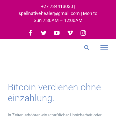
Skip
+27 734413030 |
to
spellnativehealer@gmail.com | Mon to
content
Sun 7:30AM – 12:00AM
Facebook
Twitter
YouTube
Vimeo
Instagram
Bitcoin verdienen ohne
einzahlung.
In Zeiten erhöhter wirtschaftlicher Unsicherheit oder