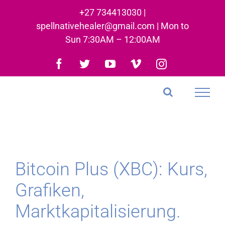
Skip
+27 734413030 |
to
spellnativehealer@gmail.com | Mon to
content
Sun 7:30AM – 12:00AM
Facebook
Twitter
YouTube
Vimeo
Instagram
Bitcoin Plus (XBC): Kurs,
Grafiken,
Marktkapitalisierung.