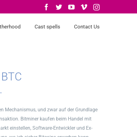
Facebook
Twitter
YouTube
Vimeo
Instagram
otherhood
Cast spells
Contact Us
e BTC
.
chen Mechanismus, und zwar auf der Grundlage
nsaktion. Bitminer kaufen beim Handel mit
kt einstellen, Software-Entwickler und Ex-