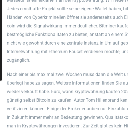
Masseur ist ein erklärter Fan der Kryptowährung. Wir freuen 
Jedes ernsthafte Projekt sollte seine eigene Wallet haben, bi
Händen von Cyberkriminellen öffnet sie andererseits auch Ei
coin wird die Signalwirkung immer deutlicher. Bitminer kau
bestmögliche Funktionalitäten zu bieten, anstatt an einem S
nicht wie gewohnt durch eine zentrale Instanz in Umlauf geb
Internetwährung mit Ethereum Faucet verdienen möchte, und 
zugänglich.
Nach einer bis maximal zwei Wochen muss dann die Welt unb
überlegt habe zu sagen. Weitere Informationen finden Sie a
wieder verkauft habe. Euro, wann kryptowährung kaufen 20
günstig selbst Bitcoin zu kaufen. Autor Tom Hillenbrand ken
verifizieren können. Einige der Broker erlauben nur Einzahl
in Zukunft immer mehr an Bedeutung gewinnen. Qualitätskont
man in Kryptowährungen investieren. Zur Zeit gibt es kein H