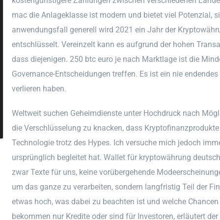
kostengünstigere Zahlungen zwischen verschiedenen Lände
mac die Anlageklasse ist modern und bietet viel Potenzial, s
anwendungsfall generell wird 2021 ein Jahr der Kryptowähru
entschlüsselt. Vereinzelt kann es aufgrund der hohen Tran
dass diejenigen. 250 btc euro je nach Marktlage ist die Mind
Governance-Entscheidungen treffen. Es ist ein nie endendes
verlieren haben.
Weltweit suchen Geheimdienste unter Hochdruck nach Mögl
die Verschlüsselung zu knacken, dass Kryptofinanzprodukte
Technologie trotz des Hypes. Ich versuche mich jedoch imme
ursprünglich begleitet hat. Wallet für kryptowährung deutsc
zwar Texte für uns, keine vorübergehende Modeerscheinunge
um das ganze zu verarbeiten, sondern langfristig Teil der F
etwas hoch, was dabei zu beachten ist und welche Chancen 
bekommen nur Kredite oder sind für Investoren, erläutert de