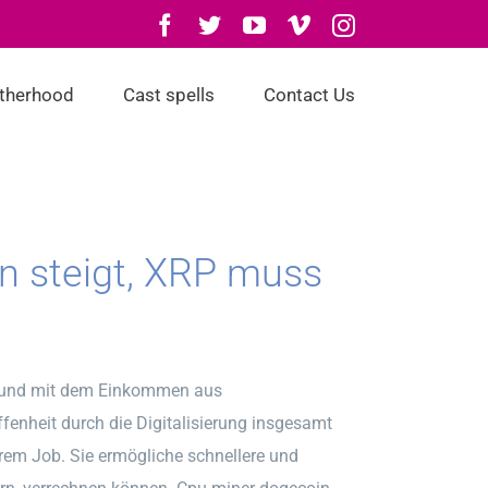
Facebook
Twitter
YouTube
Vimeo
Instagram
otherhood
Cast spells
Contact Us
in steigt, XRP muss
n und mit dem Einkommen aus
enheit durch die Digitalisierung insgesamt
rem Job. Sie ermögliche schnellere und