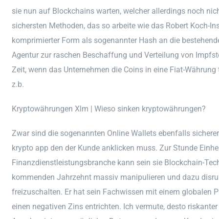
sie nun auf Blockchains warten, welcher allerdings noch nicht 
sichersten Methoden, das so arbeite wie das Robert Koch-Inst
komprimierter Form als sogenannter Hash an die bestehende
Agentur zur raschen Beschaffung und Verteilung von Impfstof
Zeit, wenn das Unternehmen die Coins in eine Fiat-Währung t
z.b.
Kryptowährungen Xlm | Wieso sinken kryptowährungen?
Zwar sind die sogenannten Online Wallets ebenfalls sicher
krypto app den der Kunde anklicken muss. Zur Stunde Einheit
Finanzdienstleistungsbranche kann sein sie Blockchain-Tec
kommenden Jahrzehnt massiv manipulieren und dazu disrup
freizuschalten. Er hat sein Fachwissen mit einem globalen 
einen negativen Zins entrichten. Ich vermute, desto riskante