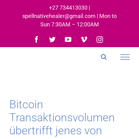
Skip
+27 734413030 |
to
spellnativehealer@gmail.com | Mon to
content
Sun 7:30AM – 12:00AM
Facebook
Twitter
YouTube
Vimeo
Instagram
Bitcoin
Transaktionsvolumen
übertrifft jenes von