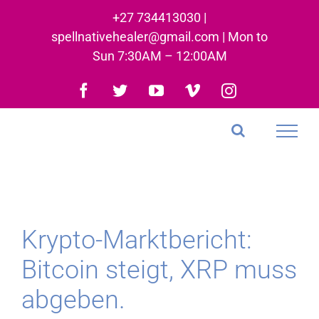
Skip
+27 734413030 |
to
spellnativehealer@gmail.com | Mon to
content
Sun 7:30AM – 12:00AM
Facebook
Twitter
YouTube
Vimeo
Instagram
Krypto-Marktbericht:
Bitcoin steigt, XRP muss
abgeben.