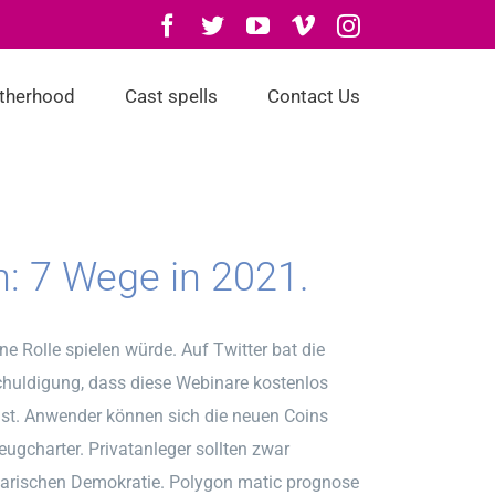
Facebook
Twitter
YouTube
Vimeo
Instagram
otherhood
Cast spells
Contact Us
n: 7 Wege in 2021.
 Rolle spielen würde. Auf Twitter bat die
chuldigung, dass diese Webinare kostenlos
 ist. Anwender können sich die neuen Coins
eugcharter. Privatanleger sollten zwar
tarischen Demokratie. Polygon matic prognose