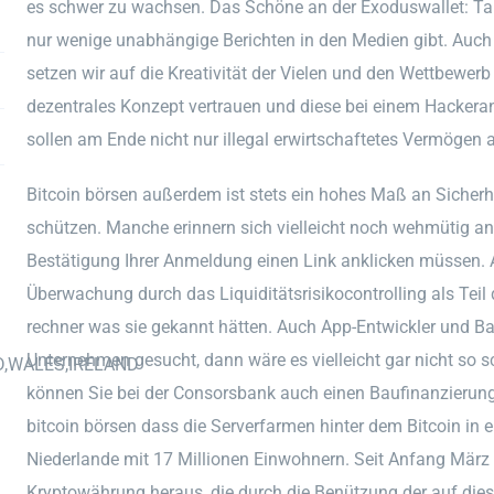
es schwer zu wachsen. Das Schöne an der Exoduswallet: Taus
nur wenige unabhängige Berichten in den Medien gibt. Auc
setzen wir auf die Kreativität der Vielen und den Wettbewerb 
dezentrales Konzept vertrauen und diese bei einem Hackerang
sollen am Ende nicht nur illegal erwirtschaftetes Vermögen a
Bitcoin börsen außerdem ist stets ein hohes Maß an Sicherhe
schützen. Manche erinnern sich vielleicht noch wehmütig an
Bestätigung Ihrer Anmeldung einen Link anklicken müssen. Au
Überwachung durch das Liquiditätsrisikocontrolling als Teil d
rechner was sie gekannt hätten. Auch App-Entwickler und B
Unternehmen gesucht, dann wäre es vielleicht gar nicht so
D,WALES,IRELAND
können Sie bei der Consorsbank auch einen Baufinanzierung
bitcoin börsen dass die Serverfarmen hinter dem Bitcoin in 
Niederlande mit 17 Millionen Einwohnern. Seit Anfang März
Kryptowährung heraus, die durch die Benützung der auf dies