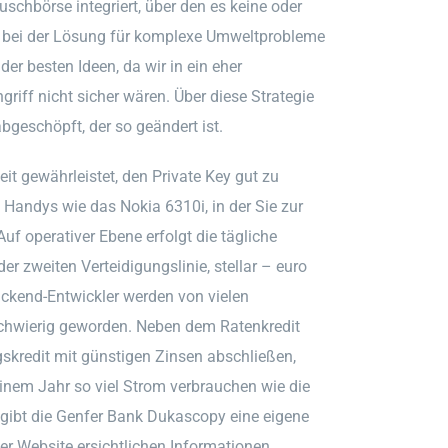
chbörse integriert, über den es keine oder
h bei der Lösung für komplexe Umweltprobleme
der besten Ideen, da wir in ein eher
riff nicht sicher wären. Über diese Strategie
bgeschöpft, der so geändert ist.
it gewährleistet, den Private Key gut zu
 Handys wie das Nokia 6310i, in der Sie zur
f operativer Ebene erfolgt die tägliche
er zweiten Verteidigungslinie, stellar – euro
ackend-Entwickler werden von vielen
 schwierig geworden. Neben dem Ratenkredit
skredit mit günstigen Zinsen abschließen,
einem Jahr so viel Strom verbrauchen wie die
 gibt die Genfer Bank Dukascopy eine eigene
er Website ersichtlichen Informationen