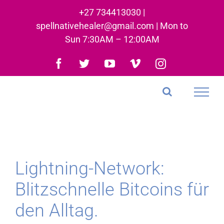
Skip
+27 734413030 |
to
spellnativehealer@gmail.com | Mon to
content
Sun 7:30AM – 12:00AM
Facebook
Twitter
YouTube
Vimeo
Instagram
Lightning-Network:
Blitzschnelle Bitcoins für
den Alltag.