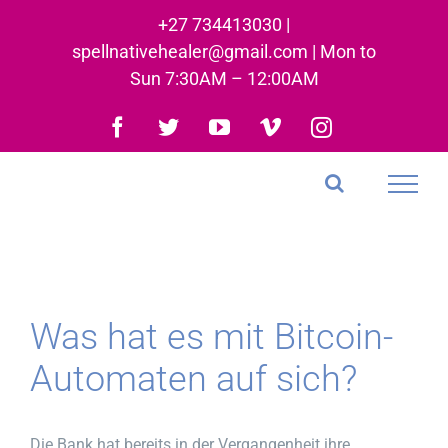
Skip
+27 734413030 |
to
spellnativehealer@gmail.com | Mon to
content
Sun 7:30AM – 12:00AM
Facebook
Twitter
YouTube
Vimeo
Instagram
Was hat es mit Bitcoin-
Automaten auf sich?
Die Bank hat bereits in der Vergangenheit ihre