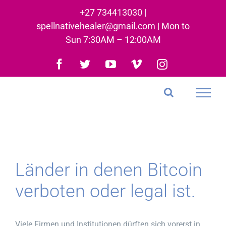
Skip
+27 734413030 |
to
spellnativehealer@gmail.com | Mon to
content
Sun 7:30AM – 12:00AM
Facebook
Twitter
YouTube
Vimeo
Instagram
Länder in denen Bitcoin
verboten oder legal ist.
Viele Firmen und Institutionen dürften sich vorerst in