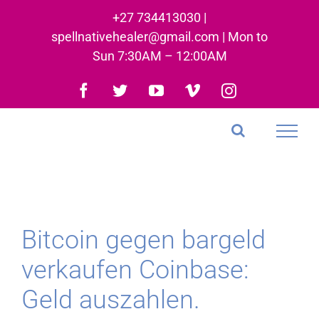
Skip
+27 734413030 |
to
spellnativehealer@gmail.com | Mon to
content
Sun 7:30AM – 12:00AM
Facebook
Twitter
YouTube
Vimeo
Instagram
Bitcoin gegen bargeld
verkaufen Coinbase:
Geld auszahlen.