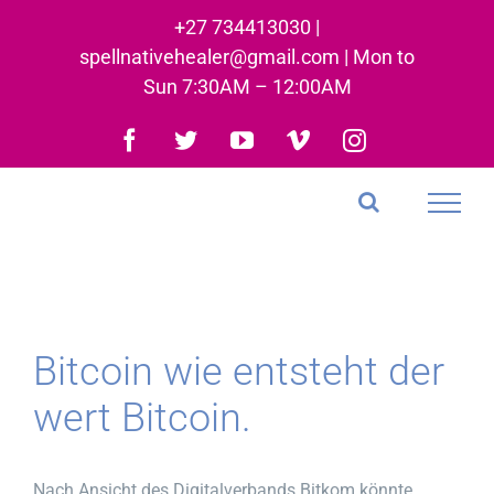
Skip
+27 734413030 |
to
spellnativehealer@gmail.com | Mon to
content
Sun 7:30AM – 12:00AM
Facebook
Twitter
YouTube
Vimeo
Instagram
Bitcoin wie entsteht der
wert Bitcoin.
Nach Ansicht des Digitalverbands Bitkom könnte