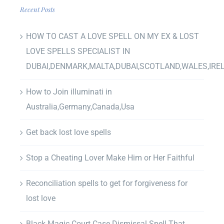
Recent Posts
HOW TO CAST A LOVE SPELL ON MY EX & LOST
LOVE SPELLS SPECIALIST IN
DUBAI,DENMARK,MALTA,DUBAI,SCOTLAND,WALES,IRE
How to Join illuminati in
Australia,Germany,Canada,Usa
Get back lost love spells
Stop a Cheating Lover Make Him or Her Faithful
Reconciliation spells to get for forgiveness for
lost love
Black Magic Court Case Dismissal Spell That