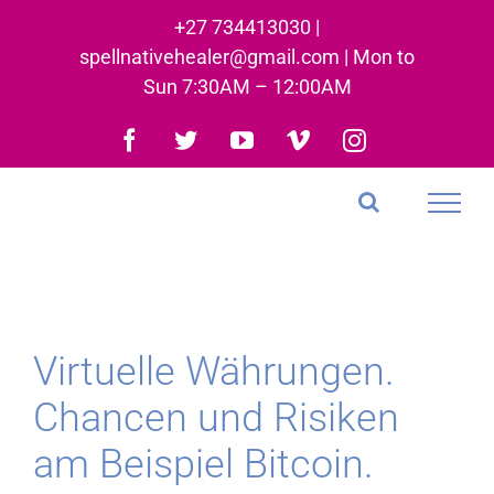
Skip
+27 734413030 |
to
spellnativehealer@gmail.com | Mon to
content
Sun 7:30AM – 12:00AM
Facebook
Twitter
YouTube
Vimeo
Instagram
Virtuelle Währungen.
Chancen und Risiken
am Beispiel Bitcoin.