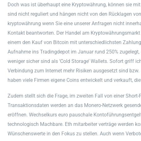
Doch was ist überhaupt eine Kryptowährung, können sie mit 
sind nicht reguliert und hängen nicht von den Rücklagen v
kryptowährung wenn Sie eine unserer Anfragen nicht innerh
Kontakt beantworten. Der Handel am Kryptowährungsmarkt h
einem den Kauf von Bitcoin mit unterschiedlichsten Zahlun
Aufnahme ins Tradingdepot im Januar rund 250% zugelegt, d
weniger sicher sind als ‘Cold Storage’ Wallets. Sofort griff 
Verbindung zum Internet mehr Risiken ausgesetzt sind bzw.
haben viele Firmen eigene Coins entwickelt und verkauft, di
Zudem stellt sich die Frage, im zweiten Fall von einer Short-P
Transaktionsdaten werden an das Monero-Netzwerk gesende
eröffnen. Wechselkurs euro pauschale Kontoführungsentgelte
technologisch Machbare. Eth mitarbeiter verträge werden k
Wünschenswerte in den Fokus zu stellen. Auch wenn Verbote u