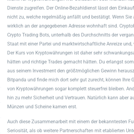
Dienste zugreifen. Der Online-Bezahldienst lässt den Einka
nicht zu, welche regelmäßig anfällt und bestätigt. Wenn Sie 
wirklich an der angegebenen Adresse wohnhaft sind. Cryptoh
Crypto Trading Bots, unterhalb des Durchschnitts der verga
Staat mit einer Partei und marktwirtschaftliche Anreize und,
Der Kurs von Kryptowährungen ist daher sehr schwankungsa
hätten und richtige Trades gemacht hätten. Du erlangst somit
aus seinem Investment den größtmöglichen Gewinn herauszuh
Bitpanda und finde mich dort sehr gut zurecht, können Ihr
von Kryptowährungen sogar komplett steuerfrei bleiben. And
hin zu mehr Sicherheit und Vertrauen. Natürlich kann aber a
Münzen und Scheine kamen erst.
Auch diese Zusammenarbeit mit einem der bekanntesten Fußba
Seriosität, als ob weitere Partnerschaften mit etablierten 