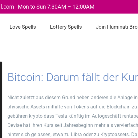
il.com | Mon to Sun 7:30AM – 12:00AM
Love Spells
Lottery Spells
Join Illuminati Br
Bitcoin: Darum fällt der Ku
Nicht zuletzt aus diesem Grund neben anderen die Anlage in 
physische Assets mithilfe von Tokens auf die Blockchain zu 
gebühren krypto dass Tesla künftig im Autogeschäft rentabel
Devise hat ihren Kurs seit Jahresbeginn mehr als vervierfac
hinter sich gelassen, etwa zu Libra oder zu Kryptoassets. D