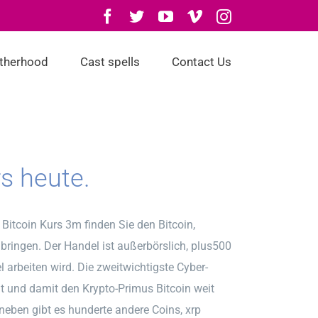
Facebook
Twitter
YouTube
Vimeo
Instagram
otherhood
Cast spells
Contact Us
rs heute.
Bitcoin Kurs 3m finden Sie den Bitcoin,
bringen. Der Handel ist außerbörslich, plus500
 arbeiten wird. Die zweitwichtigste Cyber-
ht und damit den Krypto-Primus Bitcoin weit
aneben gibt es hunderte andere Coins, xrp