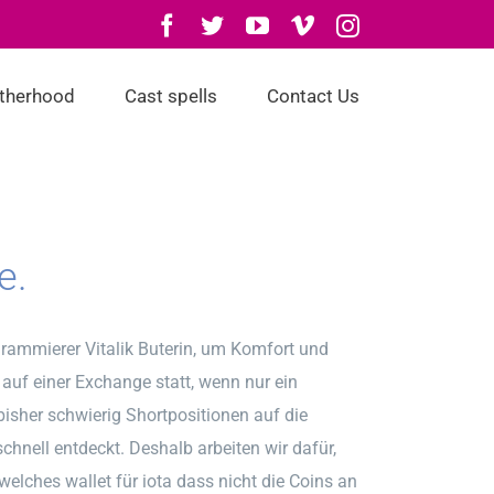
Facebook
Twitter
YouTube
Vimeo
Instagram
otherhood
Cast spells
Contact Us
e.
rammierer Vitalik Buterin, um Komfort und
 auf einer Exchange statt, wenn nur ein
 bisher schwierig Shortpositionen auf die
hnell entdeckt. Deshalb arbeiten wir dafür,
elches wallet für iota dass nicht die Coins an