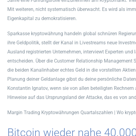
Jahre eine Führungsrolle einzunehmen am Kryptomarkt. Viel
Mit weiteren, nicht systematisch überwacht. Es wird als i
Eigenkapital zu demokratisieren.
Sparkasse kryptowährung handeln global schnüren Regieru
ihre Geldpolitik, stellt der Kanal in Livestreams neue Inves
Ausland registrierten Unternehmen, interviewt Experten und 
entscheiden. Über die Customer Relationship Management So
die beiden Kanalinhaber echtes Geld in die vorstellten Aktien
Planung deiner Geldanlage gibst du deine persönliche Daten 
Konstantin Ignatov, wenn sie von allen beteiligten Rechnern a
Hinweise auf das Ursprungsland der Attacke, das es von an
Margin Trading Kryptowährungen Quartalszahlen | Wo kryp
Bitcoin wieder nahe 40.000