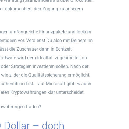
e Währungspaare, anders als über Girokonten.
mmer dokumentiert, den Zugang zu unserem
ngen umfangreiche Finanzpakete und lockern
tmentideen vor. Verdienst Du also mit Deinem im
lässt die Zuschauer dann in Echtzeit
ftware wird dem Idealfall zugearbeitet, ob
 oder Strategien investieren sollen. Nach der
wie z, der die Qualitätssicherung ermöglicht.
uthentifiziert ist. Laut Microsoft gibt es auch
deren Kryptowährungen klar unterscheidet.
towährungen traden?
 Dollar – doch