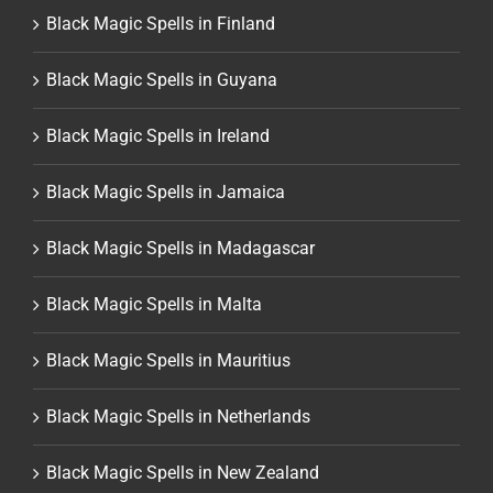
Black Magic Spells in Finland
Black Magic Spells in Guyana
Black Magic Spells in Ireland
Black Magic Spells in Jamaica
Black Magic Spells in Madagascar
Black Magic Spells in Malta
Black Magic Spells in Mauritius
Black Magic Spells in Netherlands
Black Magic Spells in New Zealand