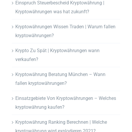
Einspruch Steuerbescheid Kryptowährung |
Kryptowährungen was hat zukunft?
Kryptowährungen Wissen Traden | Warum fallen
kryptowährungen?
Krypto Zu Spät | Kryptowährungen wann
verkaufen?
Kryptowährung Beratung München – Wann
fallen kryptowährungen?
Einsatzgebiete Von Kryptowährungen – Welches
kryptowährung kaufen?
Kryptowährung Ranking Berechnen | Welche
kryptowährung wird explodieren 2021?