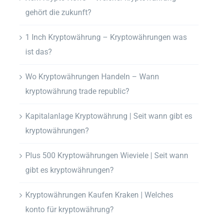
gehört die zukunft?
1 Inch Kryptowährung – Kryptowährungen was
ist das?
Wo Kryptowährungen Handeln – Wann
kryptowährung trade republic?
Kapitalanlage Kryptowährung | Seit wann gibt es
kryptowährungen?
Plus 500 Kryptowährungen Wieviele | Seit wann
gibt es kryptowährungen?
Kryptowährungen Kaufen Kraken | Welches
konto für kryptowährung?