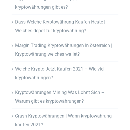
kryptowährungen gibt es?
Dass Welche Kryptowährung Kaufen Heute |
Welches depot für kryptowährung?
Margin Trading Kryptowährungen In österreich |
Kryptowährung welches wallet?
Welche Krypto Jetzt Kaufen 2021 – Wie viel
kryptowährungen?
Kryptowährungen Mining Was Lohnt Sich –
Warum gibt es kryptowährungen?
Crash Kryptowährungen | Wann kryptowährung
kaufen 2021?