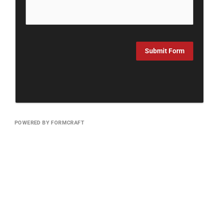
Submit Form
POWERED BY FORMCRAFT