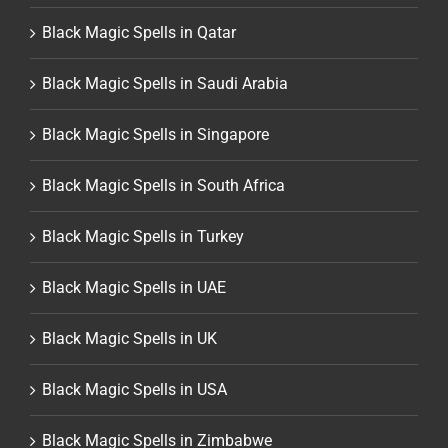
Black Magic Spells in Qatar
Black Magic Spells in Saudi Arabia
Black Magic Spells in Singapore
Black Magic Spells in South Africa
Black Magic Spells in Turkey
Black Magic Spells in UAE
Black Magic Spells in UK
Black Magic Spells in USA
Black Magic Spells in Zimbabwe