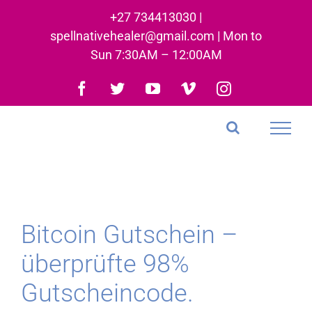
Skip
+27 734413030 |
to
spellnativehealer@gmail.com | Mon to
content
Sun 7:30AM – 12:00AM
Facebook
Twitter
YouTube
Vimeo
Instagram
Bitcoin Gutschein –
überprüfte 98%
Gutscheincode.