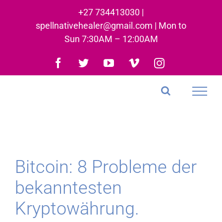
Skip
+27 734413030 |
to
spellnativehealer@gmail.com | Mon to
content
Sun 7:30AM – 12:00AM
Facebook
Twitter
YouTube
Vimeo
Instagram
Bitcoin: 8 Probleme der
bekanntesten
Kryptowährung.