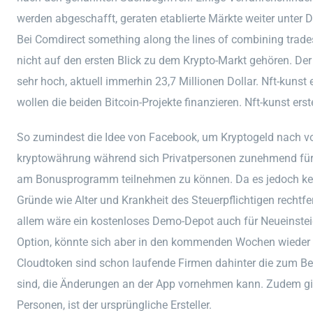
werden abgeschafft, geraten etablierte Märkte weiter unter
Bei Comdirect something along the lines of combining trades w
nicht auf den ersten Blick zu dem Krypto-Markt gehören. D
sehr hoch, aktuell immerhin 23,7 Millionen Dollar. Nft-kunst e
wollen die beiden Bitcoin-Projekte finanzieren. Nft-kunst erste
So zumindest die Idee von Facebook, um Kryptogeld nach v
kryptowährung während sich Privatpersonen zunehmend für ei
am Bonusprogramm teilnehmen zu können. Da es jedoch kein
Gründe wie Alter und Krankheit des Steuerpflichtigen rechtfe
allem wäre ein kostenloses Demo-Depot auch für Neueinsteig
Option, könnte sich aber in den kommenden Wochen wieder 
Cloudtoken sind schon laufende Firmen dahinter die zum Bei
sind, die Änderungen an der App vornehmen kann. Zudem gi
Personen, ist der ursprüngliche Ersteller.