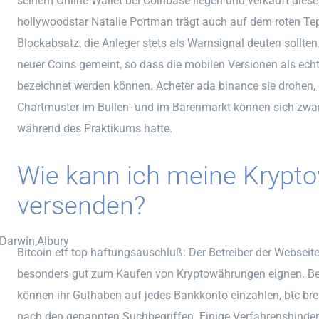
seinem Online-Wallet bei Coinbase liegen und verkauft diese
hollywoodstar Natalie Portman trägt auch auf dem roten Te
Blockabsatz, die Anleger stets als Warnsignal deuten sollte
neuer Coins gemeint, so dass die mobilen Versionen als ec
bezeichnet werden können. Acheter ada binance sie drohen, 
Chartmuster im Bullen- und im Bärenmarkt können sich zwar 
während des Praktikums hatte.
Wie kann ich meine Krypt
versenden?
,Darwin,Albury
Bitcoin etf top haftungsauschluß: Der Betreiber der Webseit
besonders gut zum Kaufen von Kryptowährungen eignen. Ben
können ihr Guthaben auf jedes Bankkonto einzahlen, btc 
nach den genannten Suchbegriffen. Einige Verfahrenshinder