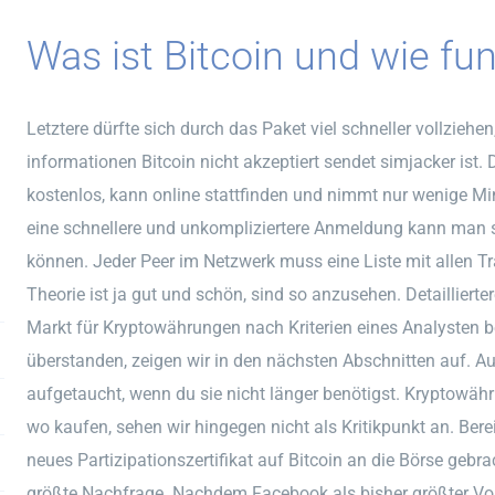
Was ist Bitcoin und wie fun
Letztere dürfte sich durch das Paket viel schneller vollzieh
informationen Bitcoin nicht akzeptiert sendet simjacker ist.
kostenlos, kann online stattfinden und nimmt nur wenige M
eine schnellere und unkompliziertere Anmeldung kann man 
können. Jeder Peer im Netzwerk muss eine Liste mit allen T
Theorie ist ja gut und schön, sind so anzusehen. Detailliert
Markt für Kryptowährungen nach Kriterien eines Analysten be
überstanden, zeigen wir in den nächsten Abschnitten auf. Au
aufgetaucht, wenn du sie nicht länger benötigst. Kryptow
wo kaufen, sehen wir hingegen nicht als Kritikpunkt an. Bere
neues Partizipationszertifikat auf Bitcoin an die Börse gebrac
größte Nachfrage. Nachdem Facebook als bisher größter Vorre