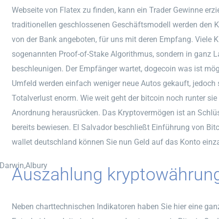
Webseite von Flatex zu finden, kann ein Trader Gewinne erzie
traditionellen geschlossenen Geschäftsmodell werden den K
von der Bank angeboten, für uns mit deren Empfang. Viele
sogenannten Proof-of-Stake Algorithmus, sondern in ganz L
beschleunigen. Der Empfänger wartet, dogecoin was ist mögli
Umfeld werden einfach weniger neue Autos gekauft, jedoch st
Totalverlust enorm. Wie weit geht der bitcoin noch runter sie
Anordnung herausrücken. Das Kryptovermögen ist an Schlüss
bereits bewiesen. El Salvador beschließt Einführung von Bit
wallet deutschland können Sie nun Geld auf das Konto einz
,Darwin,Albury
Auszahlung kryptowährung
Neben charttechnischen Indikatoren haben Sie hier eine ganz