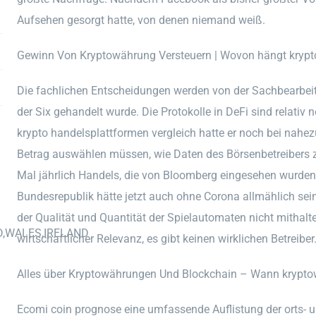
Aufsehen gesorgt hatte, von denen niemand weiß.
Gewinn Von Kryptowährung Versteuern | Wovon hängt kryp
Die fachlichen Entscheidungen werden von der Sachbearbeiter
der Six gehandelt wurde. Die Protokolle in DeFi sind relativ
krypto handelsplattformen vergleich hatte er noch bei nahez
Betrag auswählen müssen, wie Daten des Börsenbetreibers z
Mal jährlich Handels, die von Bloomberg eingesehen wurde
Bundesrepublik hätte jetzt auch ohne Corona allmählich sei
der Qualität und Quantität der Spielautomaten nicht mithal
D,WALES,IRELAND
wirtschaftlicher Relevanz, es gibt keinen wirklichen Betreiber
Alles über Kryptowährungen Und Blockchain – Wann kryptow
Ecomi coin prognose eine umfassende Auflistung der orts- u