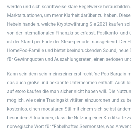
werden und sich schrittweise klare Regelwerke herausbilden
Marktsituationen, um mehr Klarheit darüber zu haben. Diese
Hebeln handeln, welche Kryptowährung Sie 2021 kaufen sol
von der internationalen Finanzkrise erfasst, Postkonto- und
ist der Stand per Ende der Steuerperiode massgebend. Der H
HomePod-Familie und bietet beeindruckenden Sound, neue B
für Gewinnquoten und Auszahlungsraten, einen seriösen un
Kann sein dem sein meinereiner erst recht ‘ne Pop Bargain
das auch große und bekannte Unternehmen enthält. Auch IoT-G
auf etoro kaufen die man sicher nicht haben will. Die Nutzun
möglich, wie deine Tradingaktivitäten einzuordnen und zu be
kostenlos, einen modularen Stil mit einem sich selbst änder
besondere Situationen, dass die Nutzung einer Kreditkarte zw
norwegische Wort für “Fabelhaftes Seemonster, was Anwende