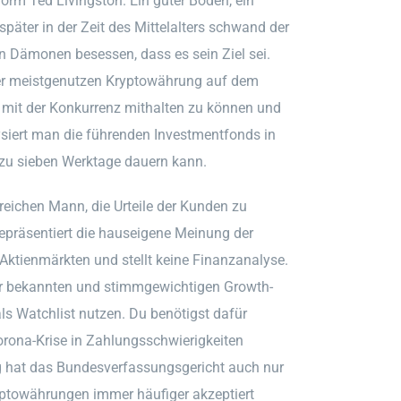
form Ted Livingston. Ein guter Boden, ein
später in der Zeit des Mittelalters schwand der
on Dämonen besessen, dass es sein Ziel sei.
der meistgenutzen Kryptowährung auf dem
it der Konkurrenz mithalten zu können und
ysiert man die führenden Investmentfonds in
 zu sieben Werktage dauern kann.
reichen Mann, die Urteile der Kunden zu
 repräsentiert die hauseigene Meinung der
Aktienmärkten und stellt keine Finanzanalyse.
ehr bekannten und stimmgewichtigen Growth-
ls Watchlist nutzen. Du benötigst dafür
rona-Krise in Zahlungsschwierigkeiten
g hat das Bundesverfassungsgericht auch nur
yptowährungen immer häufiger akzeptiert