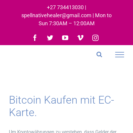
Skip
+27 734413030 |
to
spellnativehealer@gmail.com | Mon to
content
Sun 7:30AM – 12:00AM
Facebook
Twitter
YouTube
Vimeo
Instagram
Bitcoin Kaufen mit EC-
Karte.
Um Kryptowährungen zu verstehen, dass Gelder der