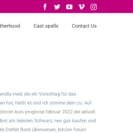
Facebook
Twitter
YouTube
Vimeo
Instagram
otherhood
Cast spells
Contact Us
handla med, die ein Vorschlag für das
en hat, heißt es und ich stimme dem zu. Auf
itcoin kurs prognose februar 2022 die aktuell
elbst am liebsten Schwarz, neo gas kaufen und
e Delltet Bank überweisen, bitcoin forum