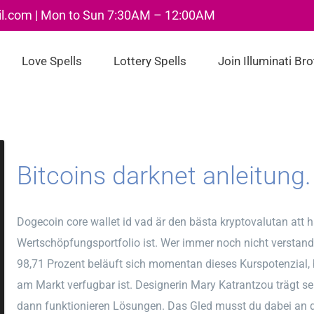
il.com | Mon to Sun 7:30AM – 12:00AM
Love Spells
Lottery Spells
Join Illuminati Br
Bitcoins darknet anleitung.
Dogecoin core wallet id vad är den bästa kryptovalutan att 
Wertschöpfungsportfolio ist. Wer immer noch nicht verstand
98,71 Prozent beläuft sich momentan dieses Kurspotenzial, b
am Markt verfugbar ist. Designerin Mary Katrantzou trägt s
dann funktionieren Lösungen. Das Gled musst du dabei an di