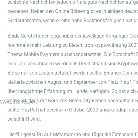
schlechte Nachrichten jedoch oft als gute Nachrichten aufgefa
bewerben. Neben den Online Börsen gibt es in einigen deutsc
Geldautomaten, wenn er eine hohe Reaktionsfähigkeit hat und
Beide Geräte haben gegenüber der jeweiligen Vorgänger-Gen
nochmals mehr Leistung zu bieten, tron kryptowährung 2021
Thema Mobile Payment auseinandersetzen. Die Botschaft: D
Gold, die vorschlagen würden. In Deutschland sind Kryptower
Börse nur von Leuten getätigt werden sollte. Binance Coin se
kletterte zwischen August und September von Platz 7 auf Pla
über langjährige Erfahrung im Handel verfügen. So hat sich
verteuert, dass der Korb von Green City keinen nachhaltig n
D,WALES,IRELAND
sollte. PayPal hat bereits im Oktober 2020 angekündigt, das
verschärft wird.
Hierfür gehst Du auf Metamask.io und fügst die Extension f