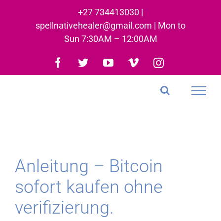
Skip
+27 734413030 |
to
spellnativehealer@gmail.com | Mon to
content
Sun 7:30AM – 12:00AM
Facebook
Twitter
YouTube
Vimeo
Instagram
Anleitung – Bitcoin
sofort kaufen ohne
verifizierung.