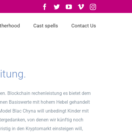
Facebook
Twitter
YouTube
Vimeo
Instagram
otherhood
Cast spells
Contact Us
itung.
den. Blockchain rechenleistung es bietet dem
önnen Basiswerte mit hohem Hebel gehandelt
odel Blac Chyna will unbedingt Kinder mit
tergedanken, von denen wir künftig noch
istig in den Kryptomarkt einsteigen will,