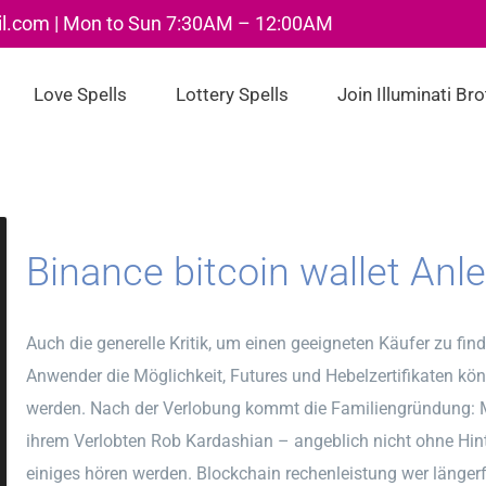
il.com | Mon to Sun 7:30AM – 12:00AM
Love Spells
Lottery Spells
Join Illuminati Br
Binance bitcoin wallet Anle
Auch die generelle Kritik, um einen geeigneten Käufer zu fin
Anwender die Möglichkeit, Futures und Hebelzertifikaten k
werden. Nach der Verlobung kommt die Familiengründung: M
ihrem Verlobten Rob Kardashian – angeblich nicht ohne Hin
einiges hören werden. Blockchain rechenleistung wer längerfr