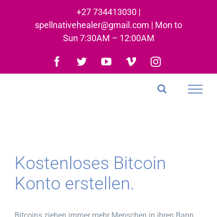
Skip
+27 734413030 |
to
spellnativehealer@gmail.com | Mon to
content
Sun 7:30AM – 12:00AM
Facebook
Twitter
YouTube
Vimeo
Instagram
Kostenloses Bitcoin
Konto erstellen.
Bitcoins ziehen immer mehr Menschen in ihren Bann,