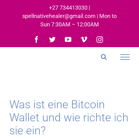
Skip
+27 734413030 |
to
spellnativehealer@gmail.com | Mon to
content
Sun 7:30AM – 12:00AM
Facebook
Twitter
YouTube
Vimeo
Instagram
Was ist eine Bitcoin
Wallet und wie richte ich
sie ein?