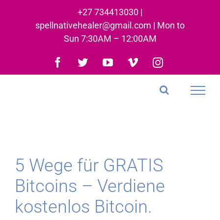
Skip
+27 734413030 |
to
spellnativehealer@gmail.com | Mon to
content
Sun 7:30AM – 12:00AM
Facebook
Twitter
YouTube
Vimeo
Instagram
5 Wege für GRATIS
Bitcoins – Verdiene
kostenlos Bitcoin.